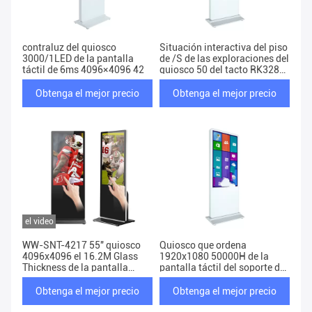
contraluz del quiosco
Situación interactiva del piso
3000/1LED de la pantalla
de /S de las exploraciones del
táctil de 6ms 4096×4096 42
quiosco 50 del tacto RK3288
Digitaces del IR
Obtenga el mejor precio
Obtenga el mejor precio
el video
WW-SNT-4217 55" quiosco
Quiosco que ordena
4096x4096 el 16.2M Glass
1920x1080 50000H de la
Thickness de la pantalla
pantalla táctil del soporte del
táctil 4m m
piso de 36GB 500cd/M2
Obtenga el mejor precio
Obtenga el mejor precio