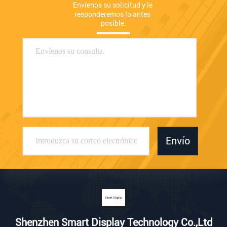
Envíenos su solicitud y le 
responderemos lo antes 
posible.
Envío
Shenzhen Smart Display Technology Co.,Ltd