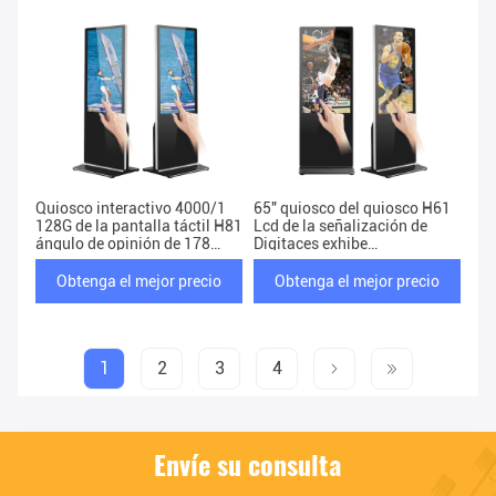
Quiosco interactivo 4000/1
65" quiosco del quiosco H61
128G de la pantalla táctil H81
Lcd de la señalización de
ángulo de opinión de 178
Digitaces exhibe
grados
1428.48*803.52m m
Obtenga el mejor precio
Obtenga el mejor precio
1
2
3
4
Envíe su consulta