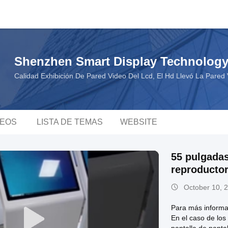
Shenzhen Smart Display Technology
Calidad Exhibición De Pared Video Del Lcd, El Hd Llevó La Pared
DEOS
LISTA DE TEMAS
WEBSITE
55 pulgadas
reproducto
October 10, 
Para más inform
En el caso de los 