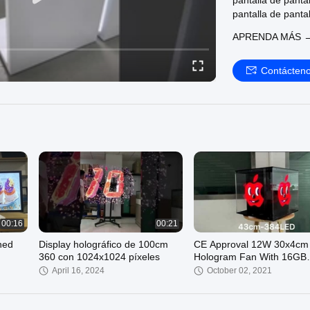
pantalla de pantal
pantalla de pantal
pantalla
APRENDA MÁS 
El objetivo de la
atmosférica y red
El objetivo de la
Contácten
cumplan los requi
refiere a la prot
00:16
00:21
hed
Display holográfico de 100cm
CE Approval 12W 30x4cm
360 con 1024x1024 píxeles
Hologram Fan With 16GB
Memory
April 16, 2024
October 02, 2021