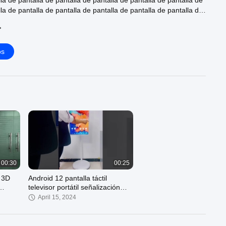
la de pantalla de pantalla de pantalla de pantalla de pantalla de
la de pantalla de pantalla de pantalla de pantalla de pantalla de
→
 medida es reducir el riesgo de incidencia de la contaminación
ucir el riesgo de contaminación atmosférica.
 presente Decisión es garantizar que los Estados miembros
os
sitos establecidos en el presente Reglamento en lo que se
ección de los consumidores.
00:30
00:25
 3D
Android 12 pantalla táctil
televisor portátil señalización
digital Stand By Me Smart TV
April 15, 2024
OEM