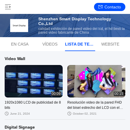
Contacto
Shenzhen Smart Display Technology
Co.,Ltd
calidad exhibición de pared video del lcd, el hd llevó la
pared video fabricante de China
EN CASA
VÍDEOS
LISTA DE TEMAS
WEBSITE
Video Wall
00:09
00:15
1920x1080 LCD de publicidad de 8
Resolución video de la pared FHD
bits
del bisel estrecho del LCD con el
gabinete
June 21, 2024
October 02, 2021
Digital Signage