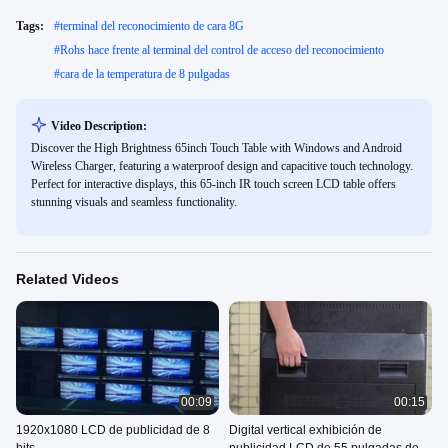
Tags:
#
terminal del reconocimiento de cara 8G
#
Rohs hace frente al terminal del control de acceso del reconocimiento
#
cara de la temperatura de 8 pulgadas
Video Description:
Discover the High Brightness 65inch Touch Table with Windows and Android
Wireless Charger, featuring a waterproof design and capacitive touch technology.
Perfect for interactive displays, this 65-inch IR touch screen LCD table offers
stunning visuals and seamless functionality.
Related Videos
00:09
00:15
1920x1080 LCD de publicidad de 8
Digital vertical exhibición de