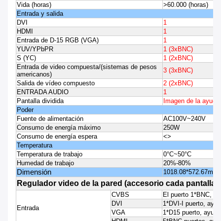
Vida (horas)
>60.000 (horas)
Entrada y salida
DVI
1
HDMI
1
Entrada de D-15 RGB (VGA)
1
YUV/YPbPR
1 (3xBNC)
S (YC)
1 (2xBNC)
Entrada de video compuesta/(sistemas de pesos
3 (3xBNC)
americanos)
Salida de vídeo compuesto
2 (2xBNC)
ENTRADA AUDIO
1
Pantalla dividida
Imagen de la ayuda
Poder
Fuente de alimentación
AC100V~240V
Consumo de energía máximo
250W
Consumo de energía espera
<>
Temperatura
Temperatura de trabajo
0°C~50°C
Humedad de trabajo
20%-80%
Dimensión
1018.08*572.67m m
Regulador video de la pared (accesorio cada pantalla)
CVBS
El puerto 1*BNC, a
DVI
1*DVI-I puerto, 
Entrada
VGA
1*D15 puerto, ay