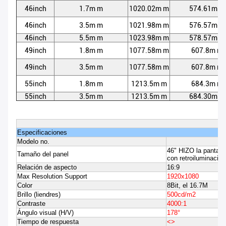
46inch
1.7m m
1020.02m m
574.61m m
46inch
3.5m m
1021.98m m
576.57m m
46inch
5.5m m
1023.98m m
578.57m m
49inch
1.8m m
1077.58m m
607.8m m
49inch
3.5m m
1077.58m m
607.8m m
55inch
1.8m m
1213.5m m
684.3m m
55inch
3.5m m
1213.5m m
684.30m m
Especificaciones
Modelo no.
46" HIZO la pantall
Tamaño del panel
con retroiluminació
Relación de aspecto
16:9
Max Resolution Support
1920x1080
Color
8Bit, el 16.7M
Brillo (liendres)
500cd/m2
Contraste
4000:1
Ángulo visual (H/V)
178°
Tiempo de respuesta
<>