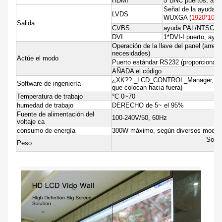
HDMI
5*BNC puertos, a
Señal de la ayuda o
LVDS
WUXGA (
1920*1080
Salida
CVBS
ayuda PAL/NTSC tod
DVI
1*DVI-I puerto, 
Operación de la llave del panel (arregl
necesidades)
Actúe el modo
Puerto estándar RS232 (proporcionar so
AÑADA el código
¿XK?? _LCD_CONTROL_Manager, contro
Software de ingeniería
que colocan hacia fuera)
Temperatura de trabajo
°C 0~70
humedad de trabajo
DERECHO de 5~ el 95%
Fuente de alimentación del
100-240V/50, 60Hz
voltaje ca
consumo de energía
300W máximo, según diversos modelos
Sobr
Peso