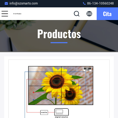
info@szsmarts.com
86-134-10560248
Cita
Productos