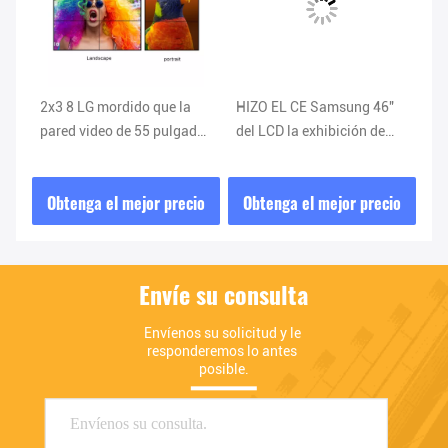
2x3 8 LG mordido que la
HIZO EL CE Samsung 46"
la
5
pared video de 55 pulgadas
del LCD la exhibición de
45
exhibe 3.5KG el doble LVDS
pared del vídeo 4K 8
ex
hizo salir
mordida con
5.
io
Obtenga el mejor precio
Obtenga el mejor precio
O
retroiluminación LED
Envíe su consulta
Envíenos su solicitud y le 
responderemos lo antes 
posible.