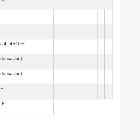
sal, el ±10%
ndensación)
ndensación)
 F
° F