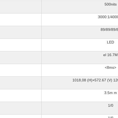
500nits
3000:1/4000
89/89/89/
LED
el 16.7M
<8ms>
1018,08 (H)×572.67 (V) 12
3.5m m
1/0