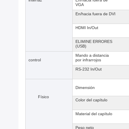
interfaz
En/hacia fuera de
VGA
En/hacia fuera de DVI
HDMI In/Out
ELIMINE ERRORES
(USB)
Mando a distancia
control
por infrarrojos
RS-232 In/Out
Dimensión
Físico
Color del capítulo
Material del capítulo
Peso neto