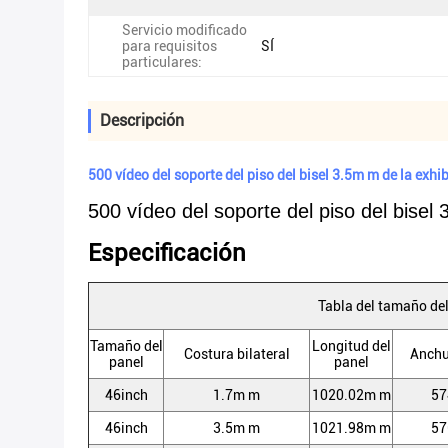
Servicio modificado
para requisitos
SÍ
particulares:
Descripción
500 vídeo del soporte del piso del bisel 3.5m m de la exhi
500 vídeo del soporte del piso del bisel 
Especificación
Tabla del tamaño de
Tamaño del
Longitud del
Costura bilateral
Anchu
panel
panel
46inch
1.7m m
1020.02m m
57
46inch
3.5m m
1021.98m m
57