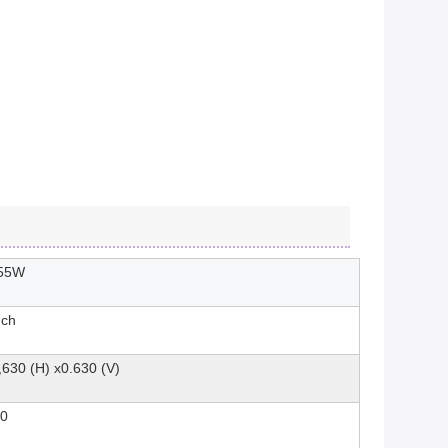
55W
nch
,630 (H) x0.630 (V)
80