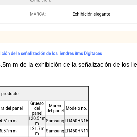
exhibición:
MARCA:
Exhibición elegante
bición de la señalización de los liendres 8ms Digitaces
3.5m m de la exhibición de la señalización de los l
l producto
Grueso
Marca
ra del panel
del
Modelo no.
del panel
panel
120.54m
4.61m m
Samsung
LTI460HN15
m
121.7m
6.57m m
Samsung
LTI460HN11
m