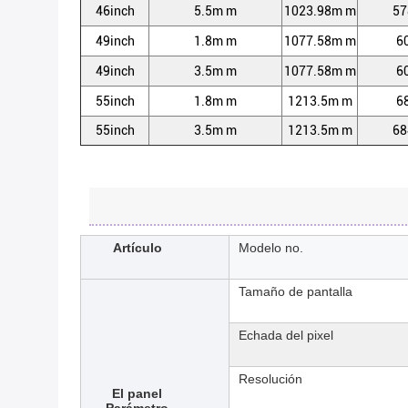
46inch
5.5m m
1023.98m m
57
49inch
1.8m m
1077.58m m
6
49inch
3.5m m
1077.58m m
6
55inch
1.8m m
1213.5m m
6
55inch
3.5m m
1213.5m m
68
Artículo
Modelo no.
Tamaño de pantalla
Echada del pixel
Resolución
El panel