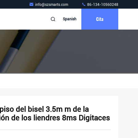
info@szsmarts.com
86-134-10560248
Cita
Spanish
piso del bisel 3.5m m de la
ión de los liendres 8ms Digitaces