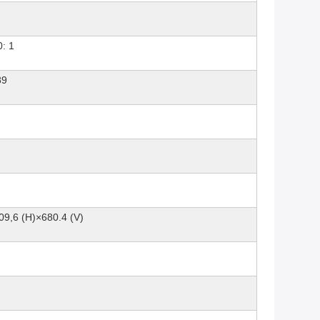
: 1
89
09,6 (H)×680.4 (V)