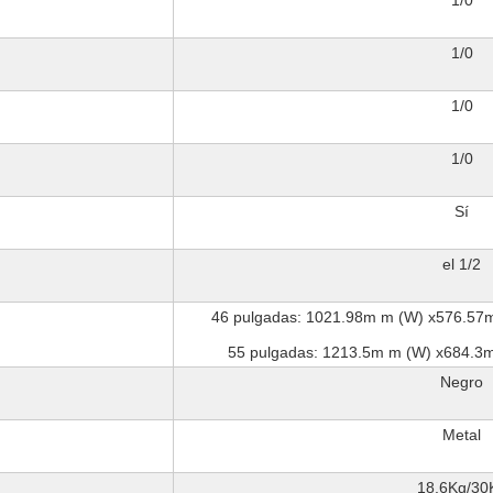
1/0
1/0
1/0
1/0
Sí
el 1/2
46 pulgadas: 1021.98m m (W) x576.57
55 pulgadas: 1213.5m m (W) x684.3
Negro
Metal
18.6Kg/30