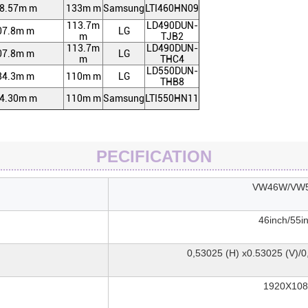
8.57m m
133m m
Samsung
LTI460HN09
113.7m
LD490DUN-
07.8m m
LG
m
TJB2
113.7m
LD490DUN-
07.8m m
LG
m
THC4
LD550DUN-
84.3m m
110m m
LG
THB8
4.30m m
110m m
Samsung
LTI550HN11
PECIFICATION
VW46W/VW
46inch/55i
0,53025 (H) x0.53025 (V)/0
1920X10