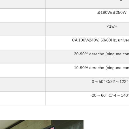
≦190W/≦250W
<1w>
CA 100V-240V, 50/60Hz, univer
20-90% derecho (ninguna co
10-90% derecho (ninguna co
0 ~ 50° C/32 ~ 122°
-20 ~ 60° C/-4 ~ 140