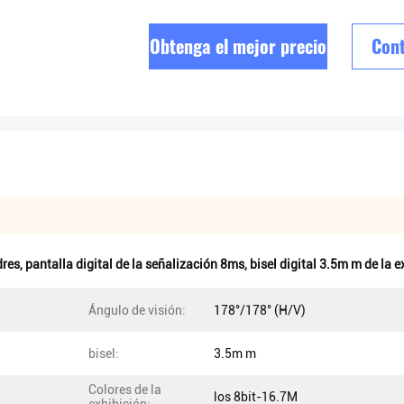
Obtenga el mejor precio
Cont
dres
,
pantalla digital de la señalización 8ms
,
bisel digital 3.5m m de la e
Ángulo de visión:
178°/178° (H/V)
bisel:
3.5m m
Colores de la
los 8bit-16.7M