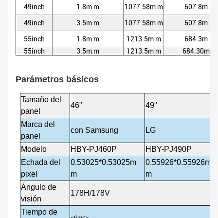
49inch
1.8m m
1077.58m m
607.8m m
49inch
3.5m m
1077.58m m
607.8m m
55inch
1.8m m
1213.5m m
684.3m m
55inch
3.5m m
1213.5m m
684.30m m
Parámetros básicos
Tamaño del
46"
49"
panel
Marca del
con Samsung
LG
panel
Modelo
HBY-PJ460P
HBY-PJ490P
Echada del
0.53025*0.53025m
0.55926*0.55926m
pixel
m
m
Ángulo de
178H/178V
visión
Tiempo de