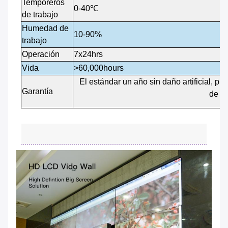
Temporeros
0-40℃
de trabajo
Humedad de
10-90%
trabajo
Operación
7x24hrs
Vida
>60,000hours
El estándar un año sin daño artificial, p
Garantía
de po