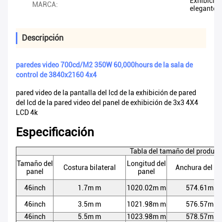
Exhibició
MARCA:
elegante
Descripción
paredes video 700cd/M2 350W 60,000hours de la sala de
control de 3840x2160 4x4
pared video de la pantalla del lcd de la exhibición de pared
del lcd de la pared video del panel de exhibición de 3x3
4X4
LCD 4k
Especificación
Tabla del tamaño del product
Tamaño del
Longitud del
Costura bilateral
Anchura del pa
panel
panel
46inch
1.7m m
1020.02m m
574.61m m
46inch
3.5m m
1021.98m m
576.57m m
46inch
5.5m m
1023.98m m
578.57m m