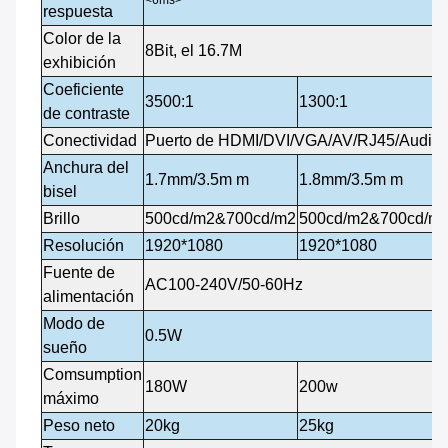
<6ms>
respuesta
Color de la
8Bit, el 16.7M
exhibición
Coeficiente
3500:1
1300:1
de contraste
Conectividad
Puerto de HDMI/DVI/VGA/AV/RJ45/Audio/
Anchura del
1.7mm/3.5m m
1.8mm/3.5m m
bisel
Brillo
500cd/m2&700cd/m2
500cd/m2&700cd/m
Resolución
1920*1080
1920*1080
Fuente de
AC100-240V/50-60Hz
alimentación
Modo de
0.5W
sueño
Comsumption
180W
200w
máximo
Peso neto
20kg
25kg