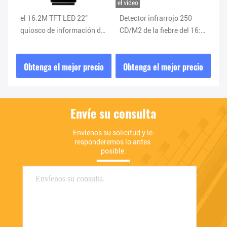
el video
el v
del
el 16.2M TFT LED 22"
Detector infrarrojo 250
In
de
quiosco de información de
CD/M2 de la fiebre del 16:9
In
e
servicio del uno mismo
del quiosco de información
4K
300CD/M2
de servicio del uno mismo
pa
io
Obtenga el mejor precio
Obtenga el mejor precio
O
de 21,5 pulgadas
Qu
Envíe su consulta
Envíenos su solicitud y le 
responderemos lo antes 
posible.