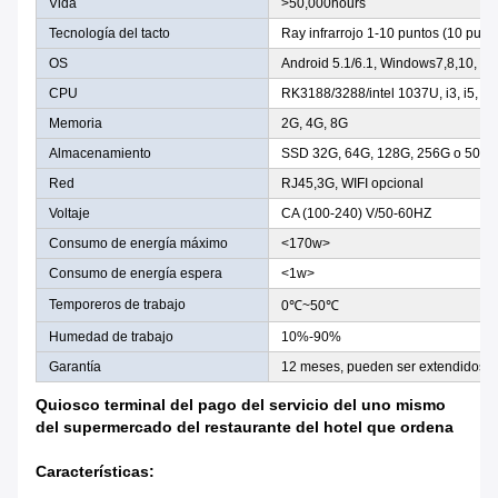
Vida
>50,000hours
Tecnología del tacto
Ray infrarrojo 1-10 puntos (10 punt
OS
Android 5.1/6.1, Windows7,8,10, Li
CPU
RK3188/3288/intel 1037U, i3, i5, i7
Memoria
2G, 4G, 8G
Almacenamiento
SSD 32G, 64G, 128G, 256G o 500g
Red
RJ45,3G, WIFI opcional
Voltaje
CA (100-240) V/50-60HZ
Consumo de energía máximo
<170w>
Consumo de energía espera
<1w>
Temporeros de trabajo
0℃~50℃
Humedad de trabajo
10%-90%
Garantía
12 meses, pueden ser extendidos
Quiosco terminal del pago del servicio del uno mismo
del supermercado del restaurante del hotel que ordena
Características: