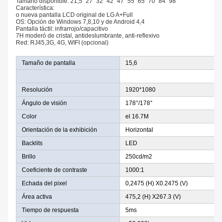
Tamaño disponible: 21,5" 27" 32" 42" 47" 55" 65" 70" 84" 98"
Característica:
o nueva pantalla LCD original de LG A+Full
OS: Opción de Windows 7,8,10 y de Android 4,4
Pantalla táctil: infrarrojo/capacitivo
7H moderó de cristal, antideslumbrante, anti-reflexivo
Red: RJ45,3G, 4G, WIFI (opcional)
Tamaño de pantalla
15,6
Resolución
1920*1080
Ángulo de visión
178°/178°
Color
el 16.7M
Orientación de la exhibición
Horizontal
Backlits
LED
Brillo
250cd/m2
Coeficiente de contraste
1000:1
Echada del pixel
0,2475 (H) X0.2475 (V)
Área activa
475,2 (H) X267.3 (V)
Tiempo de respuesta
5ms