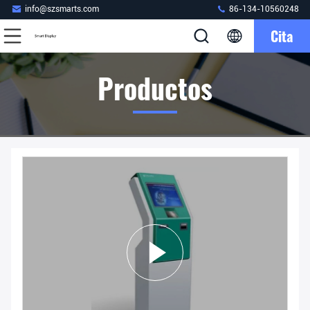
info@szsmarts.com
86-134-10560248
Cita
Productos