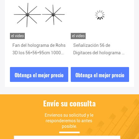
el video
el video
el v
Fan del holograma de Rohs
Señalización 56 de
MP
ma
3D los 56*56*95cm 100000
Digitaces del holograma 3d
Ho
horas de lámpara Mp4
del RGB 1921 65
45
apoyado vida AVI
presentación en tiempo
Di
io
Obtenga el mejor precio
Obtenga el mejor precio
O
real de los 85cm 80w
Envíe su consulta
Envíenos su solicitud y le 
responderemos lo antes 
posible.