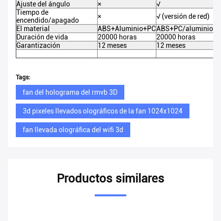
Ajuste del ángulo
×
√
√
Tiempo de
×
√ (versión de red)
√ 
encendido/apagado
El material
ABS+Aluminio+PC
ABS+PC/aluminio
A
Duración de vida
20000 horas
20000 horas
20
Garantización
12 meses
12 meses
12
Tags:
fan del holograma del rmvb 3D
3d pixeles llevados olográficos de la fan 1024x1024
fan llevada olográfica del wifi 3d
Productos similares