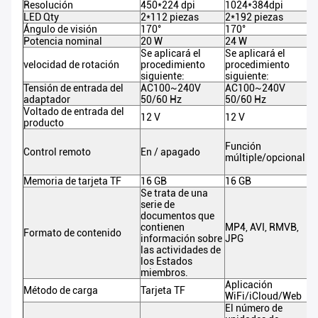
Resolución
450*224 dpi
1024*384dpi
11
LED Qty
2*112 piezas
2*192 piezas
4*
Ángulo de visión
170°
170°
17
Potencia nominal
20 W
24 W
8
Se aplicará el
Se aplicará el
Se
velocidad de rotación
procedimiento
procedimiento
si
siguiente:
siguiente:
me
Tensión de entrada del
AC100~240V
AC100~240V
A
adaptador
50/60 Hz
50/60 Hz
50
Voltado de entrada del
12 V
12 V
12
producto
Función
Fu
Control remoto
En / apagado
múltiple/opcional
mú
Memoria de tarjeta TF
16 GB
16 GB
16
Se trata de una
serie de
documentos que
contienen
MP4, AVI, RMVB,
MP
Formato de contenido
información sobre
JPG
J
las actividades de
los Estados
miembros.
Aplicación
Ap
Método de carga
Tarjeta TF
WiFi/iCloud/Web
Wi
El número de
El