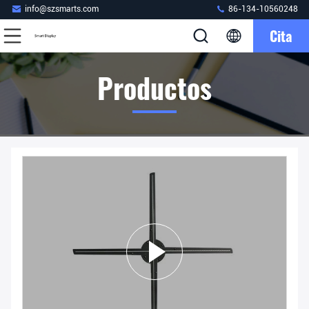
info@szsmarts.com
86-134-10560248
Cita
Productos