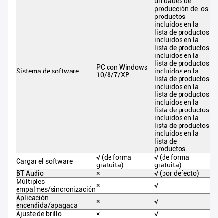
unidades de
un
producción de los
pr
productos
pr
incluidos en la
in
lista de productos
li
incluidos en la
in
lista de productos
li
incluidos en la
in
lista de productos
li
PC con Windows
Sistema de software
incluidos en la
in
10/8/7/XP
lista de productos
li
incluidos en la
in
lista de productos
li
incluidos en la
in
lista de productos
li
incluidos en la
in
lista de productos
li
incluidos en la
in
lista de
li
productos.
pr
√ (de forma
√ (de forma
√ 
Cargar el software
gratuita)
gratuita)
gr
BT Audio
×
√ (por defecto)
√ 
Múltiples
×
√
√
empalmes/sincronización
Aplicación
×
√
√
encendida/apagada
Ajuste de brillo
×
√
√