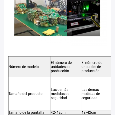
El
El número de
El número de
un
Número de modelo.
unidades de
unidades de
pr
producción
producción
si
Se
Las demás
Las demás
pr
Tamaño del producto
medidas de
medidas de
fa
seguridad
seguridad
Un
Tamaño de la pantalla
42*42cm
42*42cm
64